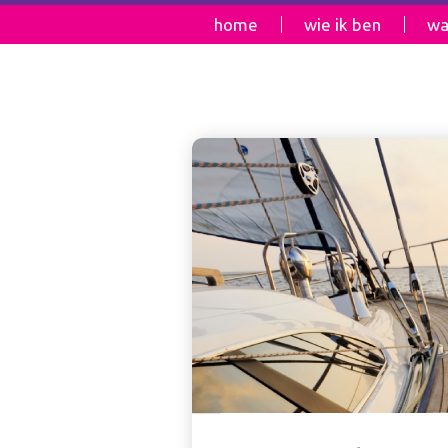
home
wie ik ben
wa