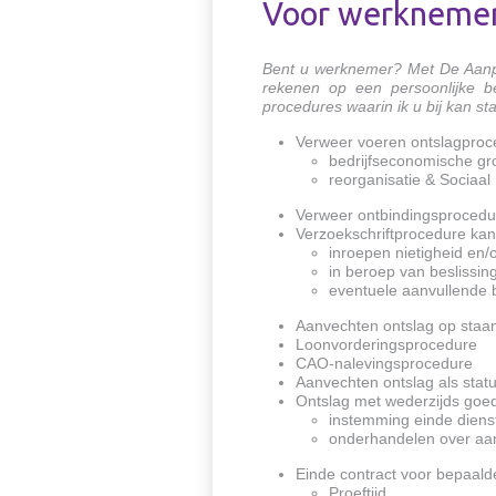
Voor werkneme
Bent u werknemer? Met De Aanpak
rekenen op een persoonlijke 
procedures waarin ik u bij kan st
Verweer voeren ontslagpro
bedrijfseconomische gr
reorganisatie & Sociaal
Verweer ontbindingsprocedur
Verzoekschriftprocedure kan
inroepen nietigheid en/
in beroep van beslissi
eventuele aanvullende b
Aanvechten ontslag op staan
Loonvorderingsprocedure
CAO-nalevingsprocedure
Aanvechten ontslag als statut
Ontslag met wederzijds goe
instemming einde dien
onderhandelen over aa
Einde contract voor bepaalde
Proeftijd