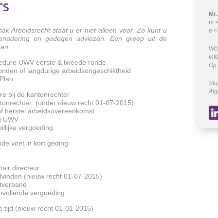
rs
Mr.
m >
 Arbeidsrecht staat u er niet alleen voor. Zo kunt u
e 
benadering en gedegen adviezen. Een greep uit de
aan:
Wel
inf
cedure UWV eerste & tweede ronde
Op 
onden of langdurige arbeidsongeschiktheid
 Plan
Stu
Al
e bij de kantonrechter
tonrechter: (onder nieuw recht 01-07-2015)
of herstel arbeidsovereenkomst
ng UWV
illijke vergoeding
de voet in kort geding
air directeur
dvinden (nieuw recht 01-07-2015)
stverband
nvullende vergoeding
 tijd (nieuw recht 01-01-2015)