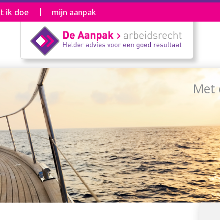
t ik doe
mijn aanpak
Met 